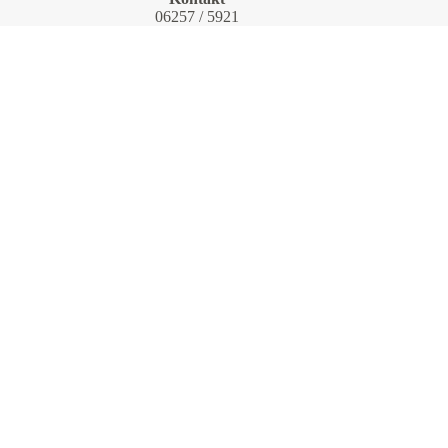
06257 / 5921
info@asd-hedderich.de
Öffnungszeiten Büro:
Mo–Fr: 08:00–17:00 Uhr
Öffnungszeiten Fahrzeugabholungen:
Mo–Fr: 09:30–16:00 Uhr
Filiale Bensheim
Ampèrestraße 2d
64625 Bensheim