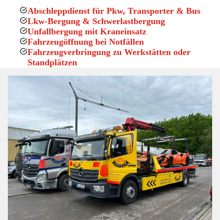
Abschleppdienst für Pkw, Transporter & Bus
Lkw-Bergung & Schwerlastbergung
Unfallbergung mit Kraneinsatz
Fahrzeugöffnung bei Notfällen
Fahrzeugverbringung zu Werkstätten oder
Standplätzen